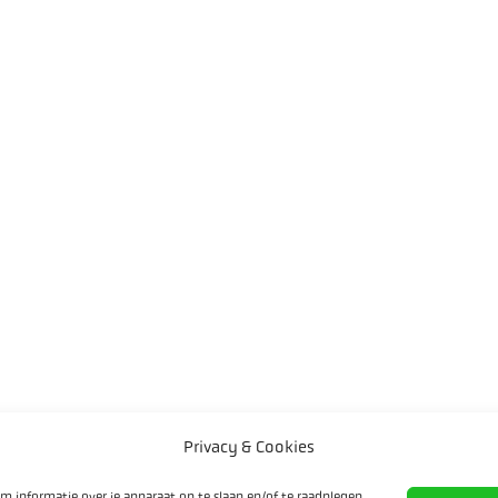
Privacy & Cookies
m informatie over je apparaat op te slaan en/of te raadplegen.