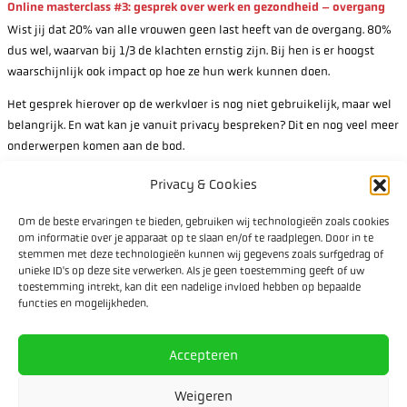
Online masterclass #3: gesprek over werk en gezondheid – overgang
Wist jij dat 20% van alle vrouwen geen last heeft van de overgang. 80%
dus wel, waarvan bij 1/3 de klachten ernstig zijn. Bij hen is er hoogst
waarschijnlijk ook impact op hoe ze hun werk kunnen doen.
Het gesprek hierover op de werkvloer is nog niet gebruikelijk, maar wel
belangrijk. En wat kan je vanuit privacy bespreken? Dit en nog veel meer
onderwerpen komen aan de bod.
We gaan in gesprek met Dorenda van Dijken en José van Bussel tijdens
Privacy & Cookies
deze masterclass. Inzichten uit onderzoek, maar ook uit hun eigen
ervaringen en praktische voorbeelden komen aan de orde.
Om de beste ervaringen te bieden, gebruiken wij technologieën zoals cookies
om informatie over je apparaat op te slaan en/of te raadplegen. Door in te
stemmen met deze technologieën kunnen wij gegevens zoals surfgedrag of
unieke ID's op deze site verwerken. Als je geen toestemming geeft of uw
toestemming intrekt, kan dit een nadelige invloed hebben op bepaalde
functies en mogelijkheden.
Accepteren
Weigeren